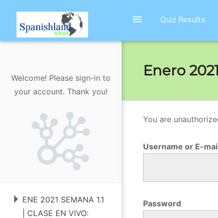
menu
Quiz Results
Enero 2021
Welcome! Please sign-in to
your account. Thank you!
You are unauthorize
E
n
Username or E-mai
e
r
o
ENE 2021 SEMANA 1.1
2
Password
| CLASE EN VIVO: