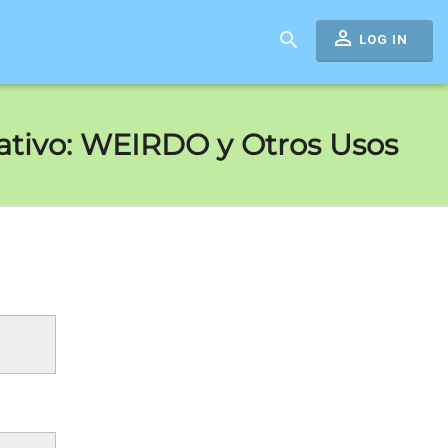
perm_identity
search
LOG IN
cativo: WEIRDO y Otros Usos