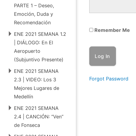
0
PARTE 1 – Deseo,
2
Emoción, Duda y
1
Recomendación
Remember Me
|
ENE 2021 SEMANA 1.2
S
| DIÁLOGO: En El
u
Aeropuerto
(Subjuntivo Presente)
b
j
ENE 2021 SEMANA
Forgot Password
2.3 | VIDEO: Los 3
u
Mejores Lugares de
n
Medellín
t
ENE 2021 SEMANA
i
2.4 | CANCIÓN: “Ven”
v
de Fonseca
o