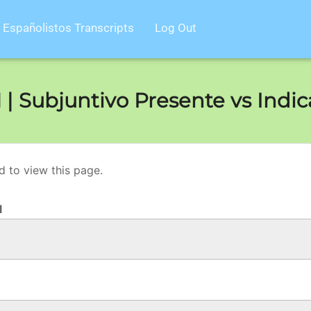
Españolistos Transcripts
Log Out
 | Subjuntivo Presente vs Indi
d to view this page.
l