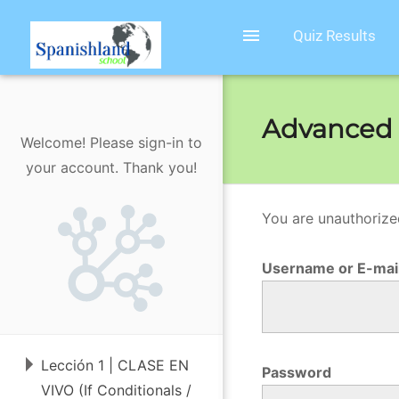
menu
Quiz Results
Advanced W
Welcome! Please sign-in to
your account. Thank you!
You are unauthorize
A
d
Username or E-mai
v
a
n
Lección 1 | CLASE EN
c
Password
VIVO (If Conditionals /