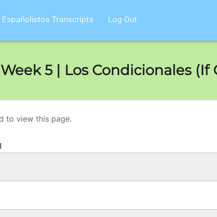
Españolistos Transcripts
Log Out
eek 5 | Los Condicionales (If 
d to view this page.
l