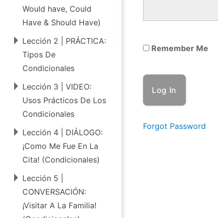
e
Would have, Could
d
Have & Should Have)
W
Lección 2 | PRÁCTICA:
Remember Me
e
Tipos De
e
Condicionales
k
Lección 3 | VIDEO:
5
Usos Prácticos De Los
|
Condicionales
Forgot Password
L
Lección 4 | DIÁLOGO:
o
¡Como Me Fue En La
Cita! (Condicionales)
s
C
Lección 5 |
CONVERSACIÓN:
o
¡Visitar A La Familia!
n