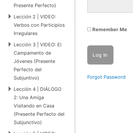
e
Presente Perfecto)
d
Lección 2 | VIDEO:
W
Verbos con Participios
Remember Me
e
Irregulares
e
Lección 3 | VIDEO: El
k
Campamento de
2
Jóvenes (Presente
|
Perfecto del
Forgot Password
Subjuntivo)
S
u
Lección 4 | DIÁLOGO
2: Una Amiga
b
Visitando en Casa
j
(Presente Perfecto del
u
Subjunctivo)
n