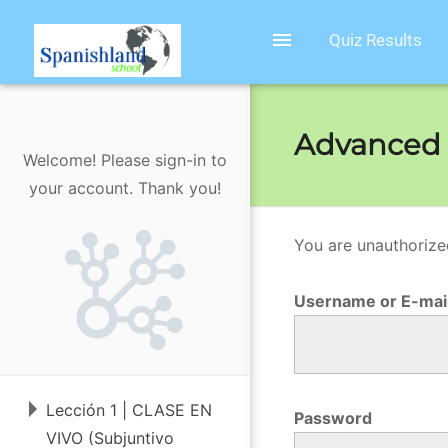
menu
Quiz Results
Advanced W
Welcome! Please sign-in to
your account. Thank you!
You are unauthorize
A
d
Username or E-mai
v
a
n
Lección 1 | CLASE EN
c
Password
VIVO (Subjuntivo