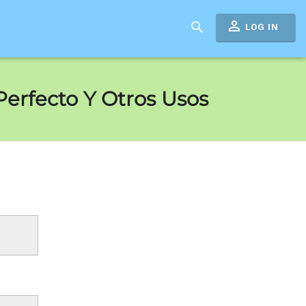
perm_identity
search
LOG IN
erfecto Y Otros Usos