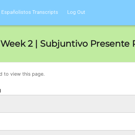
Españolistos Transcripts
Log Out
eek 2 | Subjuntivo Presente P
d to view this page.
l